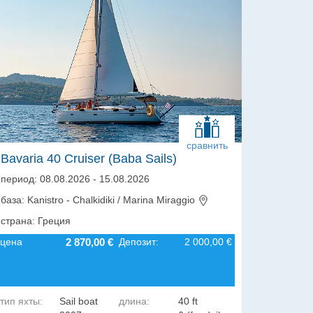
сравнить
Bavaria 40 Cruiser (Baba Sails)
период: 08.08.2026 - 15.08.2026
база: Kanistro - Chalkidiki / Marina Miraggio
страна: Греция
цена
2 870,00 €
Депозит:
2 000,00 €
тип яхты:
Sail boat
длина:
40 ft