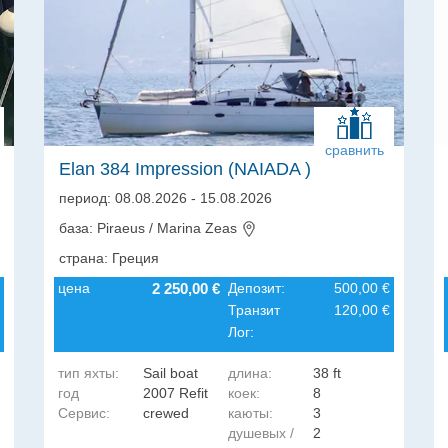
сравнить
Elan 384 Impression (NAIADA )
период: 08.08.2026 - 15.08.2026
база: Piraeus / Marina Zeas
страна: Греция
цена
2 250,00 €
Депозит:
500,00 €
Транзит
120,00 €
Лог:
тип яхты:
Sail boat
длина:
38 ft
год
2007 Refit
коек:
8
Сервис:
crewed
каюты:
3
постройки:
2020
душевых /
2