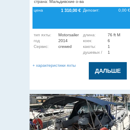
страна: Мальдивские о-ва
цена
1 310,00 €
Депозит:
0,00 €
тип яхты:
Motorsailer
длина:
76 ft M
год
2014
коек:
6
Сервис:
crewed
каюты:
1
постройки:
душевых /
1
гальюнов:
+ характеристики яхты
ДАЛЬШЕ