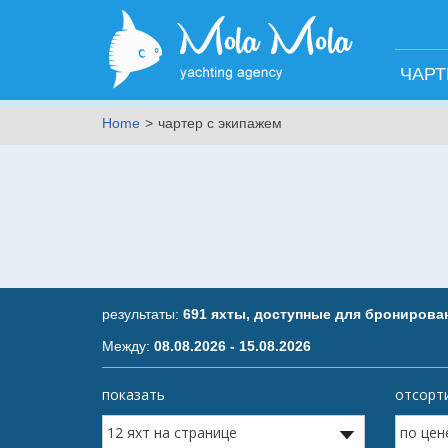
ЧАР
Home
чартер с экипажем
результаты:
691 яхты, доступные для бронирова
Между
:
08.08.2026 - 15.08.2026
показываемая страница:
показать
отсорт
предыдущая страница
из
58
следующая страница