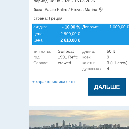
период: 08.08.2026 - 15.08.2026
база: Palaio Faliro / Flisvos Marina
страна: Греция
скидка:
- 10,00 %
Депозит:
1 000,00 €
цена:
2 900,00 €
цена
2 610,00 €
тип яхты:
Sail boat
длина:
50 ft
год
1991 Refit:
коек:
9
Сервис:
crewed
каюты:
3 (+1 crew)
постройки:
2025 || SUP
душевых /
4
гальюнов:
+ характеристики яхты
ДАЛЬШЕ