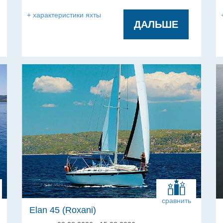
гальюнов:
+ характеристики яхты
ДАЛЬШЕ
сравнить
Elan 45 (Roxani)