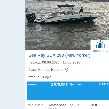
сравнить
Sea Ray SDX 290 (New Yorker)
период: 08.08.2026 - 15.08.2026
база: Mumbai Harbour
страна: Индия
цена
2 870,00 €
Депозит:
0,00 €
тип яхты:
Motor boat
длина:
28 ft