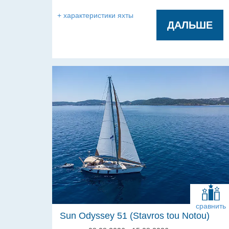
гальюнов:
+ характеристики яхты
ДАЛЬШЕ
сравнить
Sun Odyssey 51 (Stavros tou Notou)