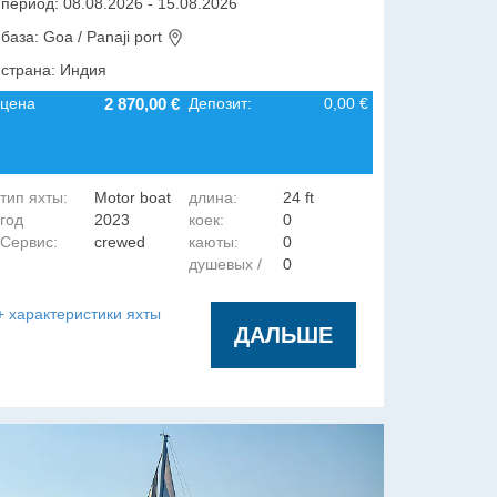
период: 08.08.2026 - 15.08.2026
база: Goa / Panaji port
страна: Индия
цена
2 870,00 €
Депозит:
0,00 €
тип яхты:
Motor boat
длина:
24 ft
год
2023
коек:
0
Сервис:
crewed
каюты:
0
постройки:
душевых /
0
гальюнов:
+ характеристики яхты
ДАЛЬШЕ