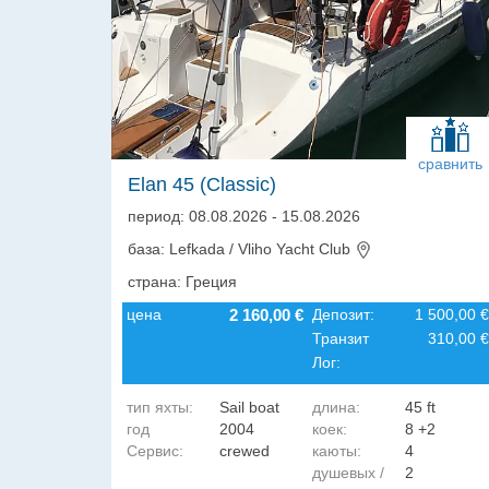
сравнить
Elan 45 (Classic)
период: 08.08.2026 - 15.08.2026
база: Lefkada / Vliho Yacht Club
страна: Греция
цена
2 160,00 €
Депозит:
1 500,00 €
Транзит
310,00 €
Лог:
тип яхты:
Sail boat
длина:
45 ft
год
2004
коек:
8 +2
Сервис:
crewed
каюты:
4
постройки:
душевых /
2