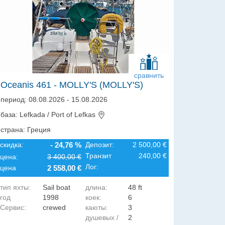
сравнить
Oceanis 461 - MOLLY'S (MOLLY'S)
период: 08.08.2026 - 15.08.2026
база: Lefkada / Port of Lefkas
страна: Греция
скидка:
- 24,76 %
Депозит:
2 500,00 €
Транзит
240,00 €
цена:
3 400,00 €
Лог:
цена
2 558,00 €
тип яхты:
Sail boat
длина:
48 ft
год
1998
коек:
6
Сервис:
crewed
каюты:
3
постройки:
душевых /
2