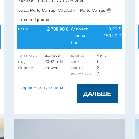
период: 08.08.2026 - 15.08.2026
база: Porto Carras, Chalkidiki / Porto Carras
страна: Греция
цена
2 700,00 €
Депозит:
0,00 €
Транзит
150,00 €
Лог:
тип яхты:
Sail boat
длина:
45 ft
год
2002 refit
коек:
6
Сервис:
crewed
каюты:
3
постройки:
22/23
душевых /
2
гальюнов:
+ характеристики яхты
ДАЛЬШЕ