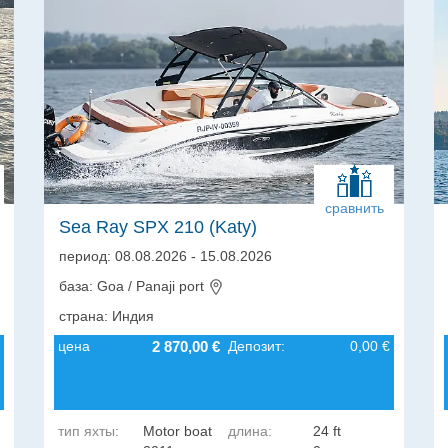
сравнить
Sea Ray SPX 210 (Katy)
период: 08.08.2026 - 15.08.2026
база: Goa / Panaji port
страна: Индия
цена
2 870,00 €
Депозит:
0,00 €
тип яхты:
Motor boat
длина:
24 ft