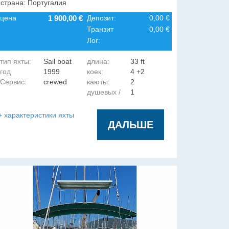
страна: Португалия
цена
1 900,00 €
Депозит:
0,00 €
Транзит
0,00 €
Лог:
тип яхты:
Sail boat
длина:
33 ft
год
1999
коек:
4 +2
Сервис:
crewed
каюты:
2
постройки:
душевых /
1
гальюнов:
+ характеристики яхты
ДАЛЬШЕ