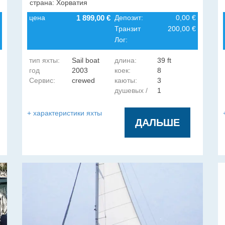
страна: Хорватия
цена
1 899,00 €
Депозит:
0,00 €
Транзит
200,00 €
Лог:
тип яхты:
Sail boat
длина:
39 ft
год
2003
коек:
8
Сервис:
crewed
каюты:
3
постройки:
душевых /
1
гальюнов:
+ характеристики яхты
ДАЛЬШЕ