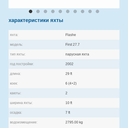
характеристики яхты
яхта:
Flashe
модель:
First 27.7
тип яхты:
парусная яхта
год постройки:
2002
длина:
29 ft
коек:
6 (4+2)
каюты:
2
ширина яхты:
10 ft
осадка:
7 ft
водоизмещение:
2795.00 kg