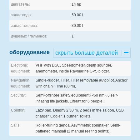
двигатель:
14 hp
запас воды:
50.00 l
запас топлива:
30.00 l
душевых / гальюнов:
1
оборудование
скрыть больше деталей
Electronic
VHF with DSC, Speedometer, depth sounder,
equipment:
anemometer, Inside Raymarine GPS plotter,
Navigation
Single-rudder, Tiller, Tiller removable autopilot, Anchor
equipment:
with chain + line (60 m),
Security:
Semi-offshore safety equipment (<60 nm), 6 self-
inflating life jackets, Liferaft for 6 people,
Comfort:
Lazy bag, Dinghy 2.30 m, 2 beds in the saloon, USB
charger, Cooler, 1 burner, Toilets,
Sails:
Roller-furling genoa, Asymmetric spinnaker, Semi-
battened mainsail (2 manual reefing points),